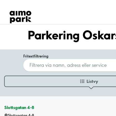
Våra produkter
Hitta parkering
Samarbete
Kundservice
Parkering Oska
Om Aimo Park
Fritextfiltrering
Listvy
Slottsgatan 4-8
Slottsgatan 4-8