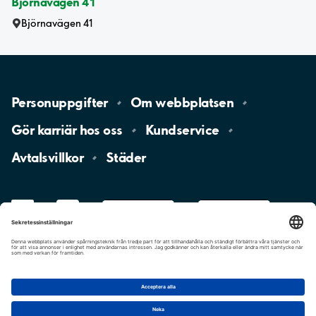
Björnavägen 41
Björnavägen 41
Personuppgifter
Om
webbplatsen
Gör karriär hos
oss
Kundservice
Avtalsvillkor
Städer
LinkedIn
YouTube
App
Store
Google
Play
aimo
Aimo
Charge