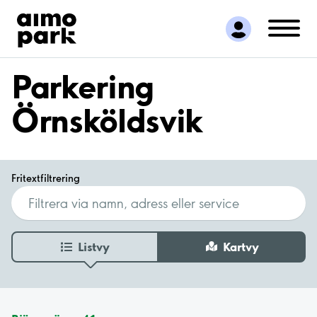
Hitta parkering
Samarbete
Kundservice
Parkering
Om Aimo Park
Örnsköldsvik
Fritextfiltrering
Listvy
Kartvy