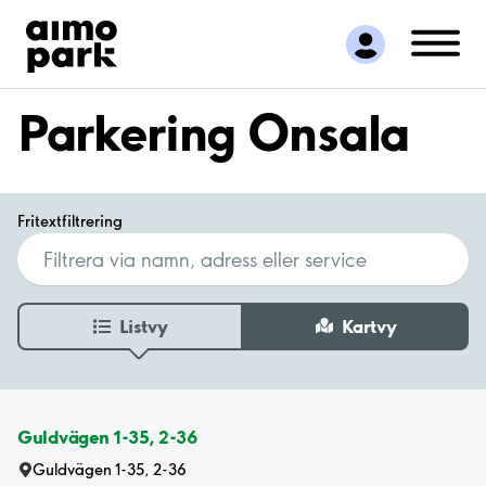
Hitta parkering
Samarbete
Kundservice
Parkering Onsala
Om Aimo Park
Fritextfiltrering
Listvy
Kartvy
Guldvägen 1-35, 2-36
Guldvägen 1-35, 2-36