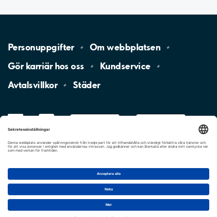
Personuppgifter
Om
webbplatsen
Gör karriär hos
oss
Kundservice
Avtalsvillkor
Städer
LinkedIn
YouTube
App
Store
Google
Play
aimo
Aimo
Charge
Cookie-inställningar