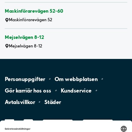
Maskinförarevägen 52-60
Maskinförarevägen 52
Mejselvägen 8-12
Mejselvägen 8-12
Personuppgifter
Om
webbplatsen
Gör karriär hos
oss
Kundservice
Avtalsvillkor
Städer
LinkedIn
YouTube
App
Store
Google
Play
aimo
Aimo
Charge