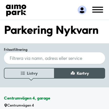
Hitta parkering
Samarbete
Kundservice
Parkering Nykvarn
Om Aimo Park
Fritextfiltrering
Listvy
Kartvy
Centrumvägen 4, garage
Centrumvägen 4