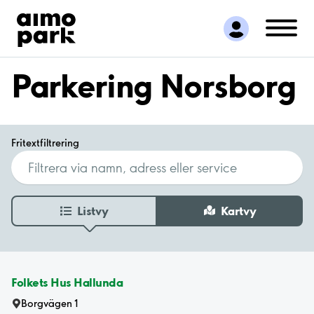
Hitta parkering
Samarbete
Kundservice
Parkering Norsborg
Om Aimo Park
Fritextfiltrering
Listvy
Kartvy
Folkets Hus Hallunda
Borgvägen 1