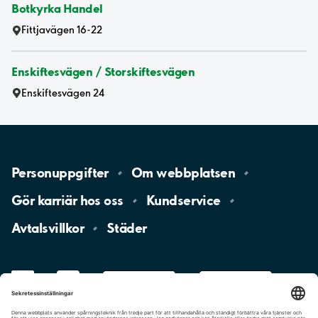
Botkyrka Handel
Fittjavägen 16-22
Enskiftesvägen / Storskiftesvägen
Enskiftesvägen 24
Personuppgifter
Om
webbplatsen
Gör karriär hos
oss
Kundservice
Avtalsvillkor
Städer
LinkedIn
YouTube
App
Store
Google
Play
aimo
Aimo
Charge