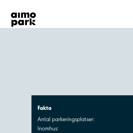
Våra produkter
Hitta parkering
Samarbete
Kundservice
Om Aimo Park
Fakta
Antal parkeringsplatser:
Inomhus: