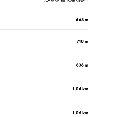
Avstånd till Tvätthuset 1
663 m
740 m
836 m
1,04 km
1,06 km