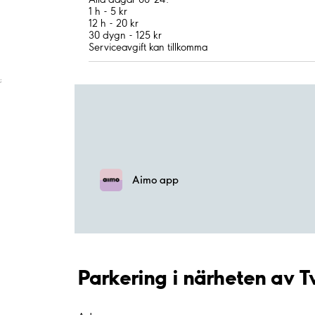
1 h - 5 kr
12 h - 20 kr
30 dygn - 125 kr
Serviceavgift kan tillkomma
;
Aimo app
Parkering i närheten av T