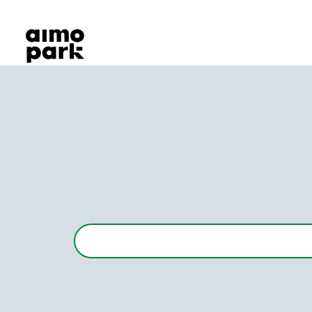
Våra produkter
Hitta parkering
Samarbete
Kundservice
Om Aimo Park