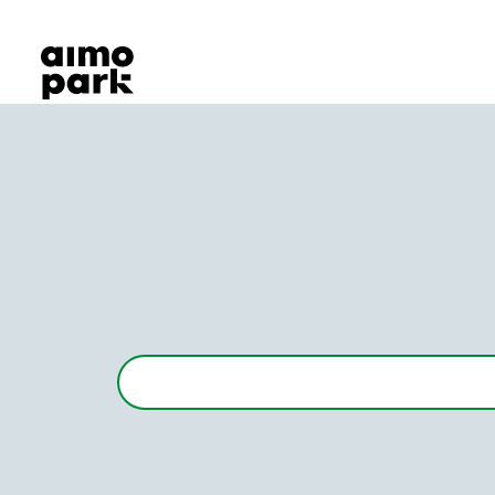
Våra produkter
Hitta parkering
Samarbete
Kundservice
Om Aimo Park