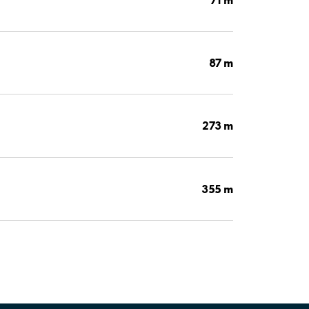
87 m
273 m
355 m