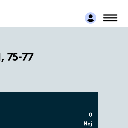
, 75-77
0
Nej