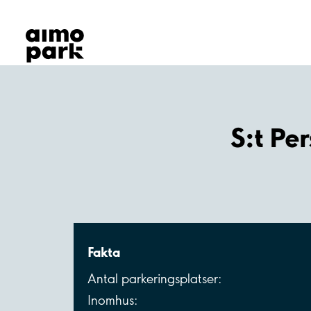
Våra produkter
Hitta parkering
Samarbete
Kundservice
Om Aimo Park
S:t Pe
Fakta
Antal parkeringsplatser:
Inomhus: