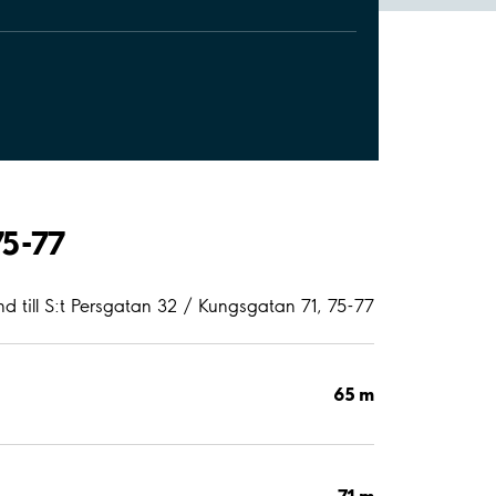
75-77
nd till S:t Persgatan 32 / Kungsgatan 71, 75-77
65 m
71 m