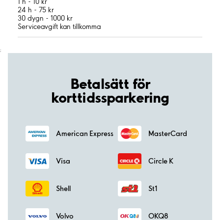
1 h - 10 kr
24 h - 75 kr
30 dygn - 1000 kr
Serviceavgift kan tillkomma
;
Betalsätt för
korttidssparkering
American Express
MasterCard
Visa
Circle K
Shell
St1
Volvo
OKQ8