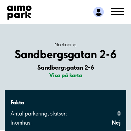
Hitta parkering
Samarbete
Kundservice
Om Aimo Park
Norrköping
Sandbergsgatan 2-6
Sandbergsgatan 2-6
Visa på karta
Fakta
0
Antal parkeringsplatser:
Nej
Inomhus: