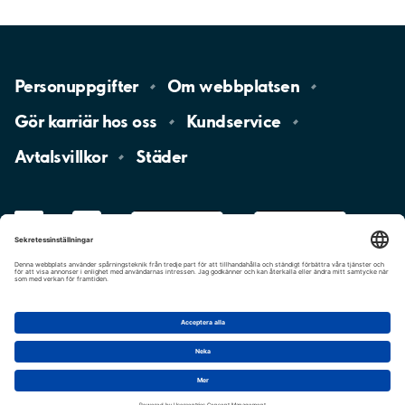
Personuppgifter
Om
webbplatsen
Gör karriär hos
oss
Kundservice
Avtalsvillkor
Städer
LinkedIn
YouTube
App
Store
Google
Play
aimo
Aimo
Charge
Cookie-inställningar