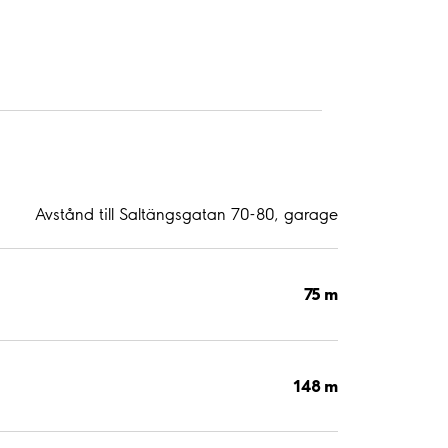
Avstånd till Saltängsgatan 70-80, garage
75 m
148 m