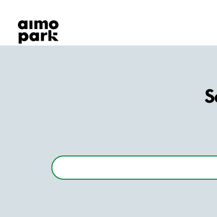
Våra produkter
Hitta parkering
Samarbete
Kundservice
Om Aimo Park
S