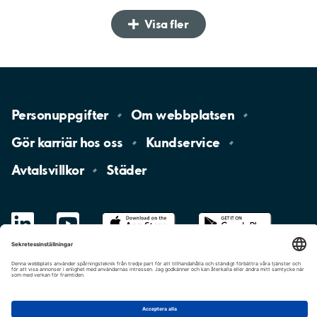
Visa fler
Personuppgifter
Om
webbplatsen
Gör karriär hos
oss
Kundservice
Avtalsvillkor
Städer
LinkedIn
YouTube
App
Store
Google
Play
aimo
Aimo
Charge