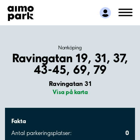
Hitta parkering
Samarbete
Kundservice
Om Aimo Park
Norrköping
Ravingatan 19, 31, 37,
43-45, 69, 79
Ravingatan 31
Visa på karta
Fakta
0
Antal parkeringsplatser: