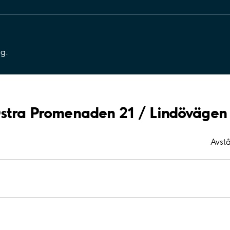
ng.
Östra Promenaden 21 / Lindövägen
Avst