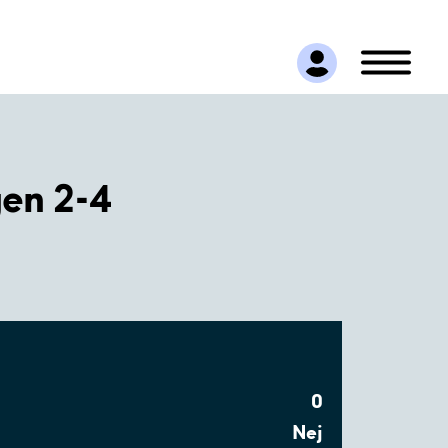
en 2-4
0
Nej