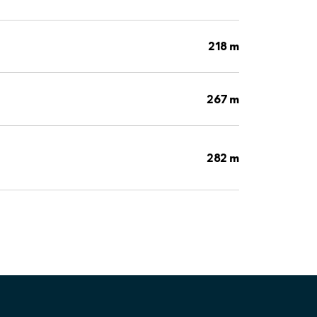
218 m
267 m
282 m