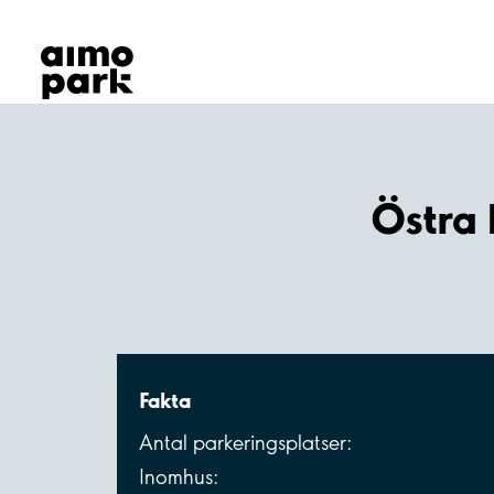
Våra produkter
Hitta parkering
Samarbete
Kundservice
Om Aimo Park
Östra
Fakta
Antal parkeringsplatser:
Inomhus: