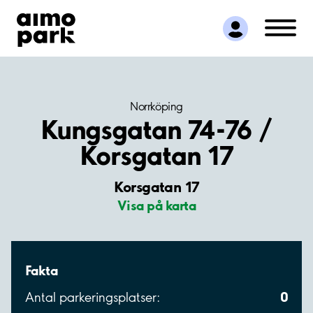
Hitta parkering
Samarbete
Kundservice
Om Aimo Park
Norrköping
Kungsgatan 74-76 /
Korsgatan 17
Korsgatan 17
Visa på karta
Fakta
0
Antal parkeringsplatser: