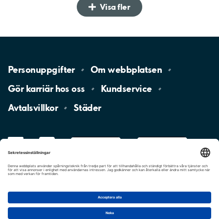
Visa fler
Personuppgifter
Om
webbplatsen
Gör karriär hos
oss
Kundservice
Avtalsvillkor
Städer
LinkedIn
YouTube
App
Store
Google
Play
aimo
Aimo
Charge
Cookie-inställningar