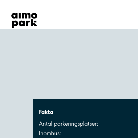
Våra produkter
Hitta parkering
Samarbete
Kundservice
Om Aimo Park
Fakta
Antal parkeringsplatser:
Inomhus: