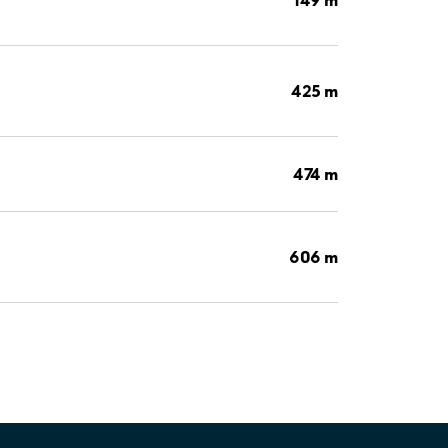
425 m
474 m
606 m