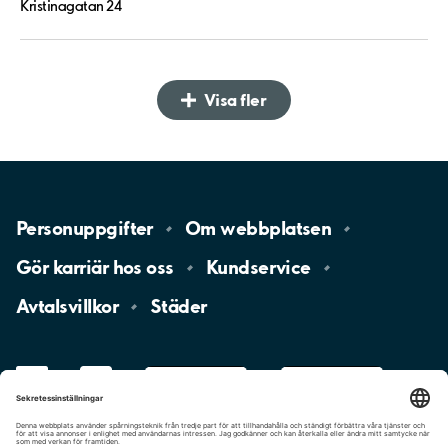
Kristinagatan 24
Visa fler
Personuppgifter
Om
webbplatsen
Gör karriär hos
oss
Kundservice
Avtalsvillkor
Städer
LinkedIn
YouTube
App
Store
Google
Play
aimo
Aimo
Charge