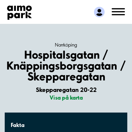
Hitta parkering
Samarbete
Kundservice
Om Aimo Park
Norrköping
Hospitalsgatan /
Knäppingsborgsgatan /
Skepparegatan
Skepparegatan 20-22
Visa på karta
Fakta