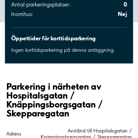
0
Antal parkeringsplatser:
Nej
Inomhus:
Öppettider för korttidsparkering
Ingen korttidsparkering på denna anläggning.
;
Parkering i närheten av
Hospitalsgatan /
Knäppingsborgsgatan /
Skepparegatan
Avstånd till Hospitalsgatan /
Adress
Knäppingsborgsgatan / Skepparegatan