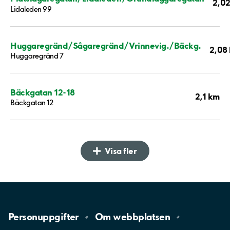
2,0
Lidaleden 99
Huggaregränd/Sågaregränd/Vrinnevig./Bäckg.
2,08
Huggaregränd 7
Bäckgatan 12-18
2,1 km
Bäckgatan 12
Visa fler
Personuppgifter
Om
webbplatsen