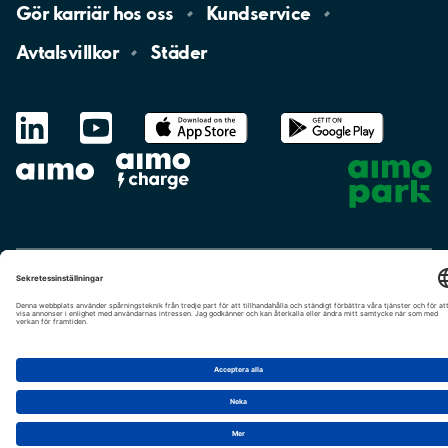
Gör karriär hos
oss
Kundservice
Avtalsvillkor
Städer
LinkedIn
YouTube
App
Store
Google
Play
aimo
Aimo
Charge
Cookie-inställningar