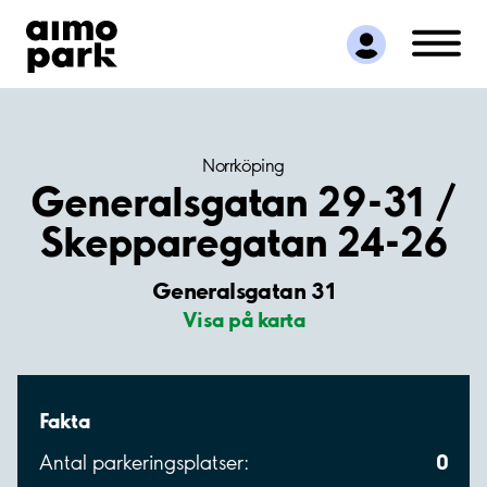
Hitta parkering
Samarbete
Kundservice
Om Aimo Park
Norrköping
Generalsgatan 29-31 /
Skepparegatan 24-26
Generalsgatan 31
Visa på karta
Fakta
0
Antal parkeringsplatser: