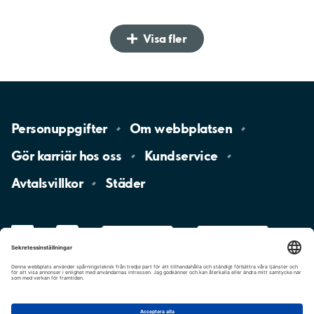
Visa fler
Personuppgifter
Om
webbplatsen
Gör karriär hos
oss
Kundservice
Avtalsvillkor
Städer
LinkedIn
YouTube
App
Store
Google
Play
aimo
Aimo
Charge