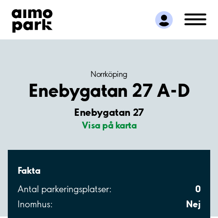
Hitta parkering
Samarbete
Kundservice
Om Aimo Park
Norrköping
Enebygatan 27 A-D
Enebygatan 27
Visa på karta
Fakta
0
Antal parkeringsplatser:
Nej
Inomhus: