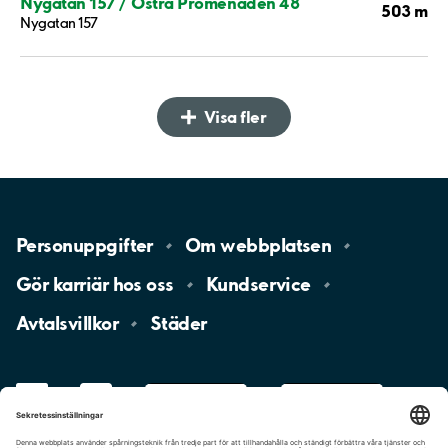
Nygatan 157 / Östra Promenaden 48
503 m
Nygatan 157
Visa fler
Personuppgifter
Om
webbplatsen
Gör karriär hos
oss
Kundservice
Avtalsvillkor
Städer
LinkedIn
YouTube
App
Store
Google
Play
aimo
Aimo
Charge