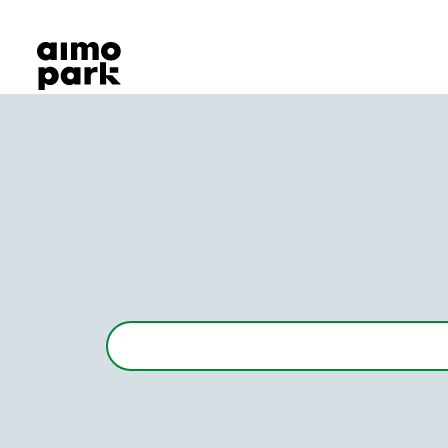
Våra produkter
Hitta parkering
Samarbete
Kundservice
Om Aimo Park