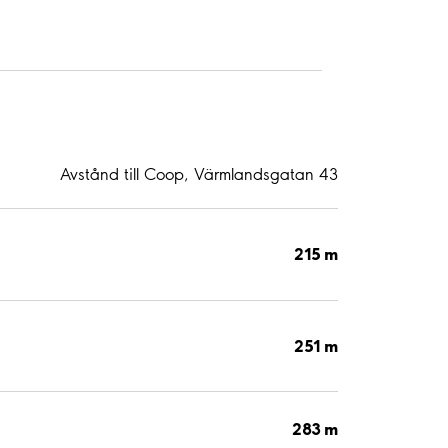
Avstånd till Coop, Värmlandsgatan 43
215 m
251 m
283 m