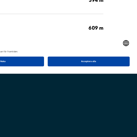
609 m
615 m
663 m