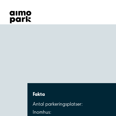
Våra produkter
Hitta parkering
Samarbete
Kundservice
Om Aimo Park
Fakta
Antal parkeringsplatser:
Inomhus: