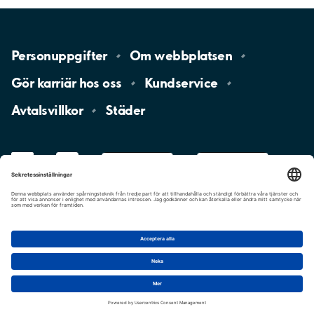
Personuppgifter
Om
webbplatsen
Gör karriär hos
oss
Kundservice
Avtalsvillkor
Städer
LinkedIn
YouTube
App
Store
Google
Play
aimo
Aimo
Charge
Cookie-inställningar