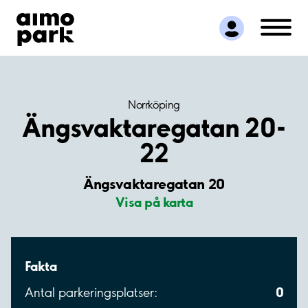
Hitta parkering
Samarbete
Kundservice
Om Aimo Park
Norrköping
Ängsvaktaregatan 20-
22
Ängsvaktaregatan 20
Visa på karta
Fakta
0
Antal parkeringsplatser: