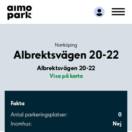
Hitta parkering
Samarbete
Kundservice
Om Aimo Park
Norrköping
Albrektsvägen 20-22
Albrektsvägen 20-22
Visa på karta
Fakta
0
Antal parkeringsplatser:
Nej
Inomhus: