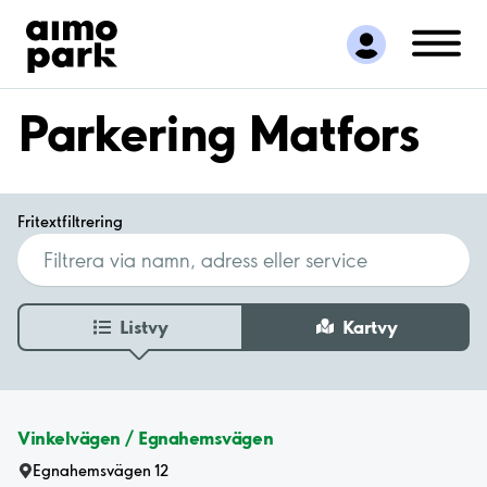
Hitta parkering
Samarbete
Kundservice
Parkering Matfors
Om Aimo Park
Fritextfiltrering
Listvy
Kartvy
Vinkelvägen / Egnahemsvägen
Egnahemsvägen 12