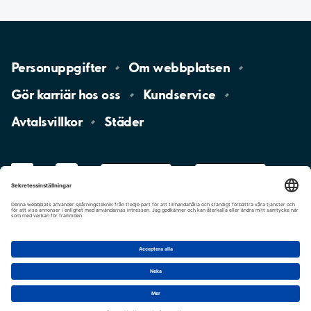
Personuppgifter
Om
webbplatsen
Gör karriär hos
oss
Kundservice
Avtalsvillkor
Städer
LinkedIn
YouTube
App
Store
Google
Play
aimo
Aimo
Charge
Cookie-inställningar