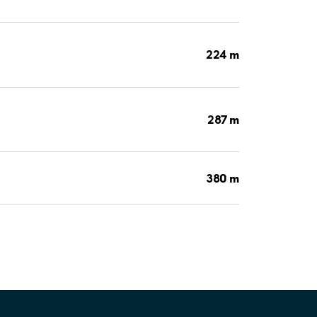
224 m
287 m
380 m