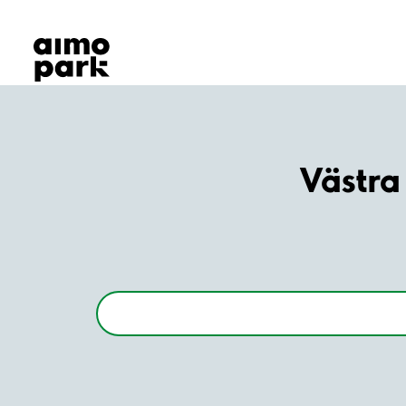
Våra produkter
Hitta parkering
Samarbete
Kundservice
Om Aimo Park
Västra