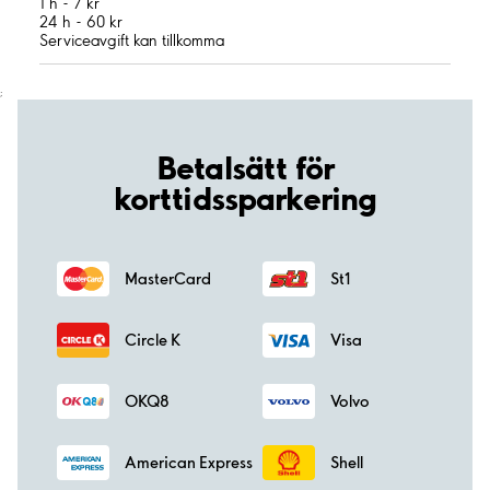
1 h - 7 kr
24 h - 60 kr
Serviceavgift kan tillkomma
;
Betalsätt för
korttidssparkering
MasterCard
St1
Circle K
Visa
OKQ8
Volvo
American Express
Shell