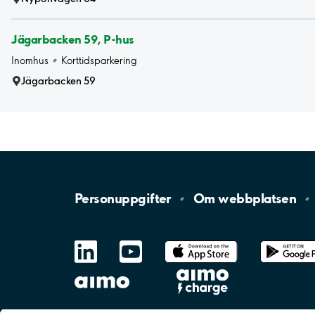
Jägarbacken 59, P-hus
Inomhus
Korttidsparkering
Jägarbacken 59
Personuppgifter
Om
webbplatsen
LinkedIn
YouTube
App
Store
Google
Play
aimo
Aimo
Charge