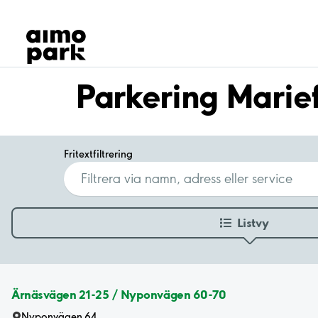
Våra produkter
Hitta parkering
Samarbete
Kundservice
Parkering Marie
Om Aimo Park
Fritextfiltrering
Listvy
Ärnäsvägen 21-25 / Nyponvägen 60-70
Nyponvägen 64