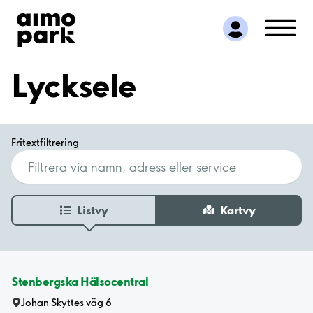
Hitta parkering
Samarbete
Kundservice
Lycksele
Om Aimo Park
Fritextfiltrering
Listvy
Kartvy
Stenbergska Hälsocentral
Johan Skyttes väg 6