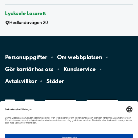
Lycksele Lasarett
Hedlundavägen 20
Personuppgifter
Om
webbplatsen
Gör karriär hos
oss
Kundservice
Avtalsvillkor
Städer
LinkedIn
YouTube
App
Store
Google
Play
aimo
Aimo
Charge