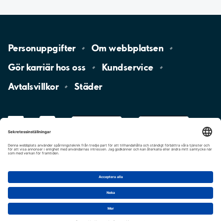
Personuppgifter
Om
webbplatsen
Gör karriär hos
oss
Kundservice
Avtalsvillkor
Städer
LinkedIn
YouTube
App
Store
Google
Play
aimo
Aimo
Charge
Cookie-inställningar