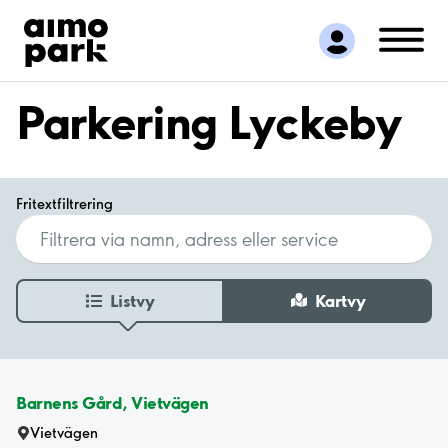
Hitta parkering
Samarbete
Kundservice
Parkering Lyckeby
Om Aimo Park
Fritextfiltrering
Listvy
Kartvy
Barnens Gård, Vietvägen
Vietvägen