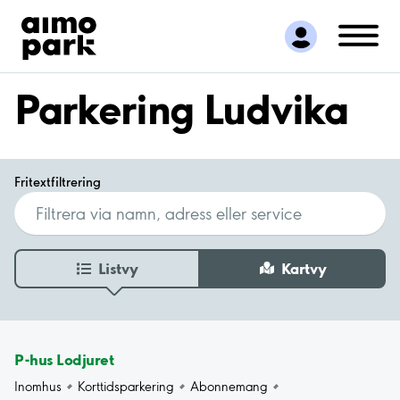
Hitta parkering
Samarbete
Kundservice
Parkering Ludvika
Om Aimo Park
Fritextfiltrering
Listvy
Kartvy
P-hus Lodjuret
Inomhus
Korttidsparkering
Abonnemang