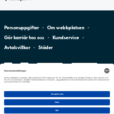
Personuppgifter
Om
webbplatsen
Gör karriär hos
oss
Kundservice
Avtalsvillkor
Städer
LinkedIn
YouTube
App
Store
Google
Play
aimo
Aimo
Charge
Cookie-inställningar