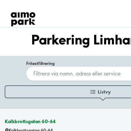
Våra produkter
Hitta parkering
Samarbete
Kundservice
Parkering Limh
Om Aimo Park
Fritextfiltrering
Listvy
Kalkbrottsgatan 60-64
Kalkbrottsgatan 60-64