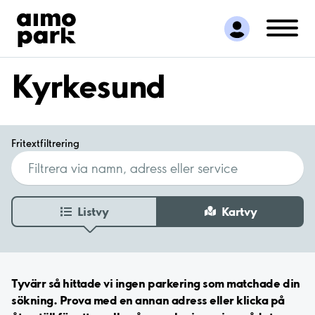
Hitta parkering
Samarbete
Kundservice
Kyrkesund
Om Aimo Park
Fritextfiltrering
Listvy
Kartvy
Tyvärr så hittade vi ingen parkering som matchade din
sökning. Prova med en annan adress eller klicka på