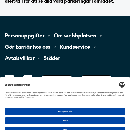
återställ för att se alla våra parkeringar i området.
Personuppgifter
Om
webbplatsen
Gör karriär hos
oss
Kundservice
Avtalsvillkor
Städer
LinkedIn
YouTube
App
Store
Google
Play
aimo
Aimo
Charge
Cookie-inställningar