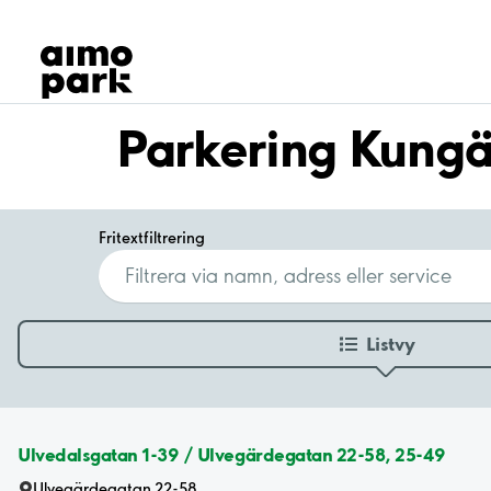
Våra produkter
Hitta parkering
Samarbete
Kundservice
Parkering Kungä
Om Aimo Park
Fritextfiltrering
Listvy
Ulvedalsgatan 1-39 / Ulvegärdegatan 22-58, 25-49
Ulvegärdegatan 22-58