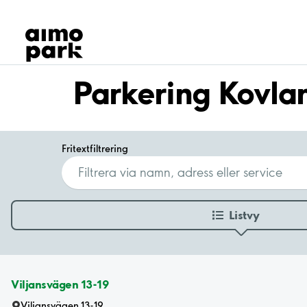
Våra produkter
Hitta parkering
Samarbete
Kundservice
Parkering Kovla
Om Aimo Park
Fritextfiltrering
Listvy
Viljansvägen 13-19
Viljansvägen 13-19