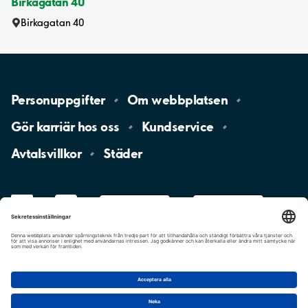
Birkagatan 40
Birkagatan 40
Personuppgifter
Om
webbplatsen
Gör karriär hos
oss
Kundservice
Avtalsvillkor
Städer
LinkedIn
YouTube
App
Store
Google
Play
aimo
Aimo
Charge