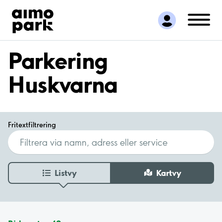
Hitta parkering
Samarbete
Kundservice
Parkering
Om Aimo Park
Huskvarna
Fritextfiltrering
Listvy
Kartvy