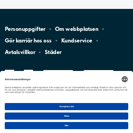
Personuppgifter
Om
webbplatsen
Gör karriär hos
oss
Kundservice
Avtalsvillkor
Städer
LinkedIn
YouTube
App
Store
Google
Play
aimo
Aimo
Charge
Cookie-inställningar