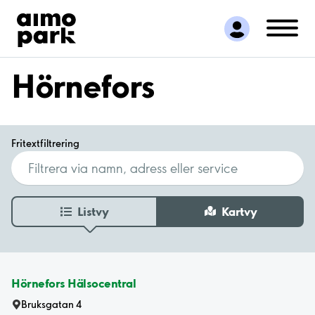
Hitta parkering
Samarbete
Kundservice
Hörnefors
Om Aimo Park
Fritextfiltrering
Listvy
Kartvy
Hörnefors Hälsocentral
Bruksgatan 4