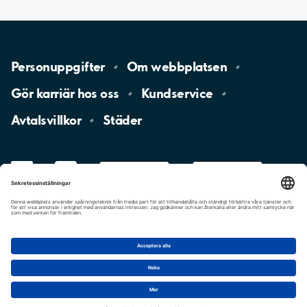
Personuppgifter
Om
webbplatsen
Gör karriär hos
oss
Kundservice
Avtalsvillkor
Städer
LinkedIn
YouTube
App
Store
Google
Play
aimo
Aimo
Charge
Cookie-inställningar