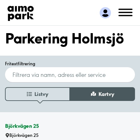
Hitta parkering
Samarbete
Kundservice
Parkering Holmsjö
Om Aimo Park
Fritextfiltrering
Listvy
Kartvy
Björkvägen 25
Björkvägen 25