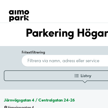
Våra produkter
Hitta parkering
Samarbete
Kundservice
Parkering Höga
Om Aimo Park
Fritextfiltrering
Listvy
Järnvägsgatan 4 / Centralgatan 24-26
Järnvägsgatan 4