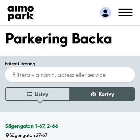
Hitta parkering
Samarbete
Kundservice
Parkering Backa
Om Aimo Park
Fritextfiltrering
Listvy
Kartvy
Sägengatan 1-67, 2-66
Sägengatan 27-67