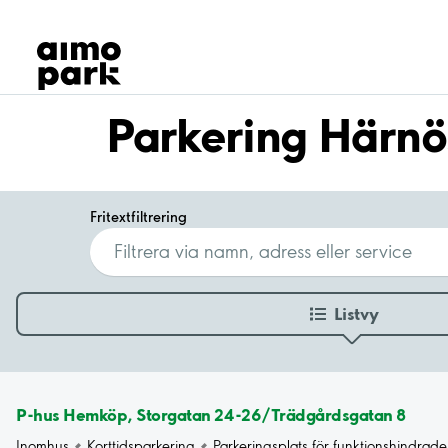
Våra produkter
Hitta parkering
Samarbete
Kundservice
Parkering Härn
Om Aimo Park
Fritextfiltrering
Listvy
P-hus Hemköp, Storgatan 24-26/Trädgårdsgatan 8
Inomhus
Korttidsparkering
Parkeringsplats för funktionshindrade