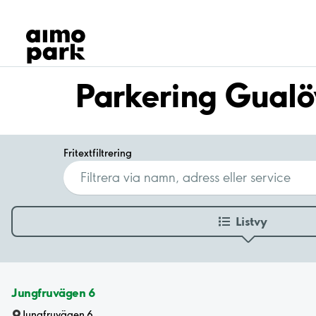
Våra produkter
Hitta parkering
Samarbete
Kundservice
Parkering Gualö
Om Aimo Park
Fritextfiltrering
Listvy
Jungfruvägen 6
Jungfruvägen 6