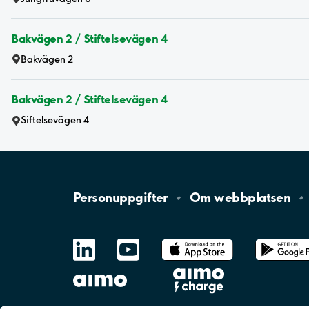
Bakvägen 2 / Stiftelsevägen 4
Bakvägen 2
Bakvägen 2 / Stiftelsevägen 4
Siftelsevägen 4
Personuppgifter
Om
webbplatsen
LinkedIn
YouTube
App
Store
Google
Play
aimo
Aimo
Charge