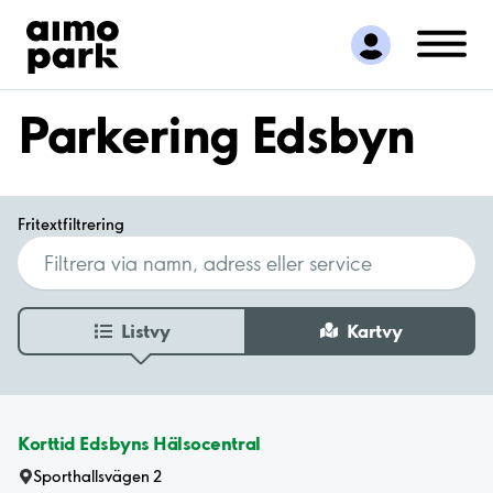
Hitta parkering
Samarbete
Kundservice
Parkering Edsbyn
Om Aimo Park
Fritextfiltrering
Listvy
Kartvy
Korttid Edsbyns Hälsocentral
Sporthallsvägen 2