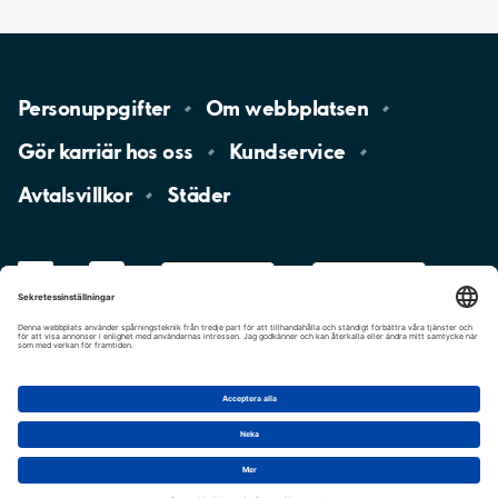
Personuppgifter
Om
webbplatsen
Gör karriär hos
oss
Kundservice
Avtalsvillkor
Städer
LinkedIn
YouTube
App
Store
Google
Play
aimo
Aimo
Charge
Cookie-inställningar