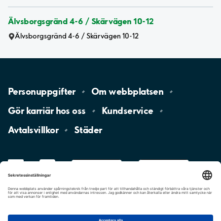
Älvsborgsgränd 4-6 / Skärvägen 10-12
Älvsborgsgränd 4-6 / Skärvägen 10-12
Personuppgifter
Om
webbplatsen
Gör karriär hos
oss
Kundservice
Avtalsvillkor
Städer
LinkedIn
YouTube
App
Store
Google
Play
aimo
Aimo
Charge