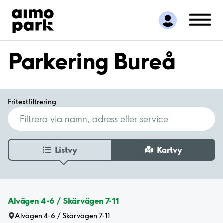
Hitta parkering
Samarbete
Kundservice
Parkering Bureå
Om Aimo Park
Fritextfiltrering
Listvy
Kartvy
Alvägen 4-6 / Skärvägen 7-11
Alvägen 4-6 / Skärvägen 7-11