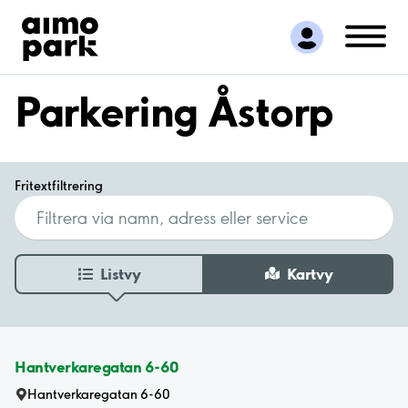
Hitta parkering
Samarbete
Kundservice
Parkering Åstorp
Om Aimo Park
Fritextfiltrering
Listvy
Kartvy
Hantverkaregatan 6-60
Hantverkaregatan 6-60