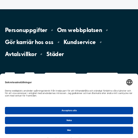
Personuppgifter
Om
webbplatsen
Gör karriär hos
oss
Kundservice
Avtalsvillkor
Städer
LinkedIn
YouTube
App
Store
Google
Play
aimo
Aimo
Charge
Cookie-inställningar