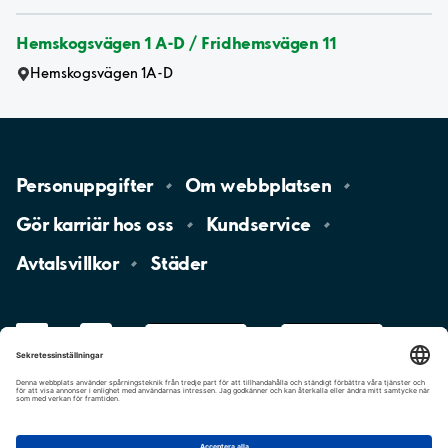
Hemskogsvägen 1 A-D / Fridhemsvägen 11
Hemskogsvägen 1A-D
Personuppgifter
Om
webbplatsen
Gör karriär hos
oss
Kundservice
Avtalsvillkor
Städer
LinkedIn
YouTube
App
Store
Google
Play
aimo
Aimo
Charge