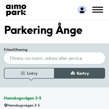
Hitta parkering
Samarbete
Kundservice
Parkering Ånge
Om Aimo Park
Fritextfiltrering
Listvy
Kartvy
Hemskogsvägen 3-5
Hemskogsvägen 3-5