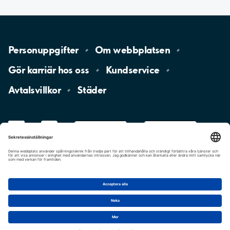
Personuppgifter
Om
webbplatsen
Gör karriär hos
oss
Kundservice
Avtalsvillkor
Städer
LinkedIn
YouTube
App
Store
Google
Play
aimo
Aimo
Charge
Cookie-inställningar