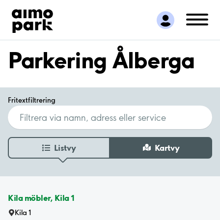
Hitta parkering
Samarbete
Kundservice
Parkering Ålberga
Om Aimo Park
Fritextfiltrering
Listvy
Kartvy
Kila möbler, Kila 1
Kila 1