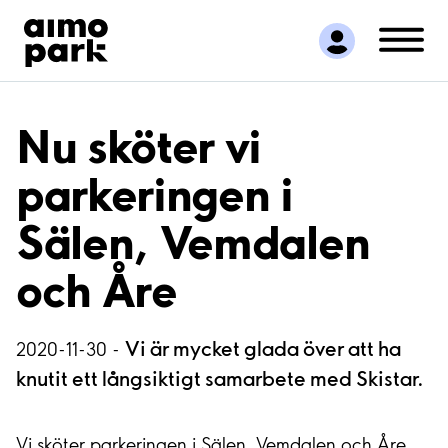
Hitta parkering
Samarbete
Kundservice
Om Aimo Park
Nu sköter vi
parkeringen i
Sälen, Vemdalen
och Åre
Vi är mycket glada över att ha
2020-11-30 -
knutit ett långsiktigt samarbete med Skistar.
Vi sköter parkeringen i Sälen, Vemdalen och Åre