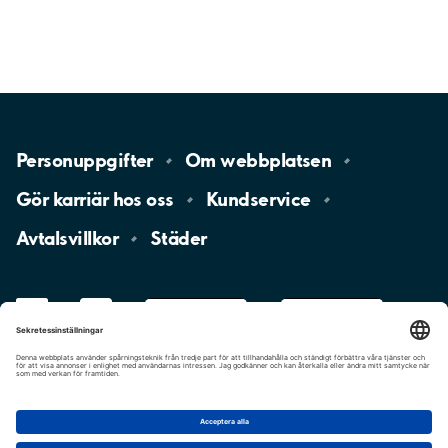
Personuppgifter
Om
webbplatsen
Gör karriär hos
oss
Kundservice
Avtalsvillkor
Städer
LinkedIn
YouTube
App
Store
Google
Play
aimo
Aimo
Charge