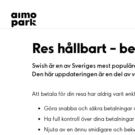
Våra produkter
Hitta parkering
Samarbete
Kundservice
Om Aimo Park
Res hållbart – b
Swish är en av Sveriges mest populära
Den här uppdateringen är en del av vå
Att betala för din resa har aldrig varit en
Göra snabba och säkra betalningar d
Ha full kontroll över dina betalningar 
Njuta av en ännu smidigare och be