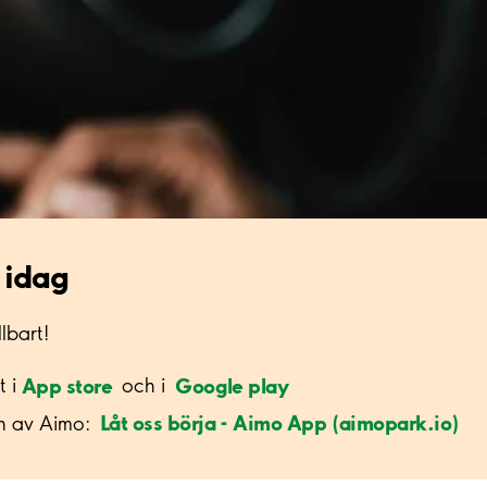
 idag
lbart!
App store
Google play
t i
och i
Låt oss börja - Aimo App (aimopark.io)
n av Aimo: